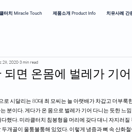
터치 Miracle Touch
제품소개 Product Info
치유사례 간증 He
c 28, 2020
3 min read
밤만 되면 온몸에 벌레가 기어
증으로 시달리는 80대 최 모씨는 늘 아랫배가 차갑고 더부룩
 분이다. 게다가 온 몸으로 벌레가 기어 다니는 듯한 느낌
허다했다. 미라클터치 침봉형을 머리에 갖다 대니 자지러질 
두개골이 울퉁불퉁해 있었다. 이렇게 냉증과 뼈 속 산화철이