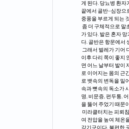
게 된다. 당뇨병 환자
끝에서 골반~심장으로
중풍을 부르게 되는 
 좀 더 구체적으로 말초신경은 왜 망가지는지 알아야 상기의 벌레가 기어 다니는 느낌을 없앨 수
가 있다. 발은 혼자 
다. 골반은 항문에서
 그래서 벌레가 기어 다니는 느낌을 없애려면 반드시 항문과 골반 속 독소를 먼저 없애줘야 한다. 
이후 다리 쪽이 좋지
면 어느 날부터 발이 
로 이어지는 몸의 근
로 뱃속의 변독을 밀어
속과 뼛속의 독소가 
명, 비문증, 편두통,
을 뚫어 주었기 때문이
 미라클터치는 피뢰침 원리로 공기중의 에너지를 받아 인체 내에 부족한 전기와 열기를 공급하
여 전압을 높여 체온
강기구이다. 불편한 곳