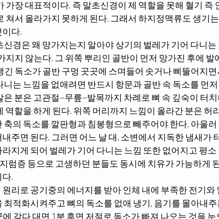
가 가장 대표적이다. 즉 말초신경이 제 역할을 못해 혈기 즉
 쳐서 올라가지 못하게 된다. 그래서 하지정맥류도 생기는
것이다.
망가지지 않는다. 그 위쪽 뿌리인 골반이 먼저 망가진 후에 
 생긴 독소가 골반 구멍 곳곳에 스며들어 솟거나 삐뚤어지면
 않은 분은 고관절~무릎~발목까지 차례로 뼈 속 깊숙이 터치
제 역할을 하게 된다. 위쪽 머리까지 느낌이 올라간 분은 
간 축의 독소를 깔판형과 침봉형으로 빼주어야 한다. 아울
내주면 된다. 그러면 어느 날 대, 소변에서 지독한 냄새가 
사라지게 되어 벌레가 기어 다니는 느낌 또한 없어지고 평소
 어지럼증 등으로 고생하던 분들도 동시에 치유가 가능하게 된
다.
을 최적화시켜주고 뼈의 독소를 없애 냉기, 음기를 몰아내주
에 갖다 대면 1분 후면 저절로 독소가 빠져 나오는 것을 눈