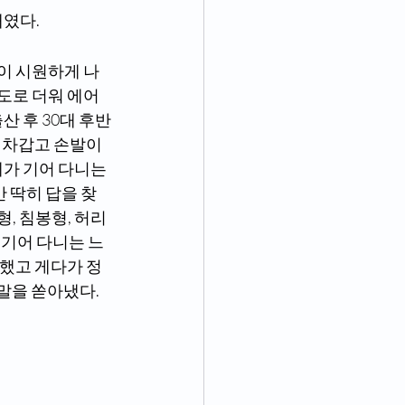
태였다.
컨이 시원하게 나
정도로 더워 에어
산 후 30대 후반
 차갑고 손발이 
레가 기어 다니는 
 딱히 답을 찾
, 침봉형, 허리
 기어 다니는 느
못했고 게다가 정
말을 쏟아냈다.