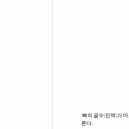
 뼈의 골수(진액)가 마르면 폭탄맞은 것처럼 구멍이 커진다. 골반이 먼저 상한 후 온 몸의 뼈가 마
른다.