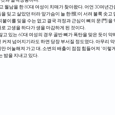
두고 월남을 한 80대 여성이 치매가 찾아왔다. 어언 30여년간
을 잊고 살았던 터라 앞가슴이 늘 한(恨)이 서려 불룩 솟고
피붙이를 잊을 수는 없고 결국 걱정과 근심이 뼈의 문(門)을
매로 고생을 하다가 생을 마감하게 된 것이다.
앓고 있는 60대 여성의 경우 골반 뼈가 폭탄을 맞은 듯이 약
씬 커져 넘어지기라도 하면 당장 부서질 정도였다. 아무리 
만 어눌해져 가고 대, 소변의 배출이 점점 힘들어져 “이렇
 밤을 지내고 있다. 