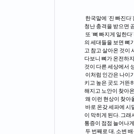
 한국말에 ‘진 빠진다’는 표현이 있다. 한마디로 골수가 마르는 것과 같다. 힘든 일이 지속되고 엄
청난 충격을 받으면 곧
 또 ‘뼈 빠지게 일한다’는 표현도 마찬가지이다. 평생 자녀를 잘 키우기 위해 희생을 했던 부모님
의 세대들을 보면 뼈
고 참고 살아온 것이 
다보니 뼈가 온전하지 
것이 다른 세상에서 
 이처럼 인간은 나이가 들며 골수가 마른다. 젊을 때는 혈기가 왕성해서 무엇을 먹어도 잘 소화시
키고 높은 곳도 거뜬
해지고 노안이 찾아온
 왜 이런 현상이 찾아올
 바로 온갖 세파에 시달리면서 뼈 문(門)이 막혀 뼈가 위로 솟게 되고 둘러싸고 있는 근육과 신경선
이 막히게 된다. 그래
통증이 점점 늘어나게 
 두 번째로 대, 소변 배출능력이 떨어져 뼈를 상하게 만들어 찾아온다. 매일 배변을 하면 100퍼센