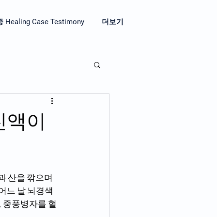
aling Case Testimony
더보기
 진액이
과 산을 깎으며 
어느 날 뇌경색
도 중풍병자를 혈