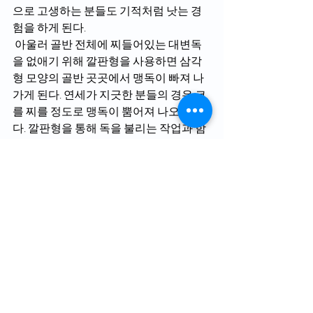
으로 고생하는 분들도 기적처럼 낫는 경
험을 하게 된다.
 아울러 골반 전체에 찌들어있는 대변독
을 없애기 위해 깔판형을 사용하면 삼각
형 모양의 골반 곳곳에서 맹독이 빠져 나
가게 된다. 연세가 지긋한 분들의 경우 코
를 찌를 정도로 맹독이 뿜어져 나오게 된
다. 깔판형을 통해 독을 불리는 작업과 함
께 반드시 침봉형을 이용해 독을 뽑아 내
야 한다. 이렇게 매일 몇 달을 지속하다 보
면 어느 순간 위로 솟았던 골반 뼈가 점점 
평평해진다. 실제로 본 연구소에 들렀던 
83세 고 모씨의 경우 위로 솟았던 꼬리뼈
가 제자리를 잡으면서 밀고 다니던 워커
를 버리고 이제는 당당히 걸을 수가 있게 
되었다 (유튜브에 가서 ‘뼈간증’을 치면 동
영상으로 볼 수가 있다). 
▶문의:(213)675-6877, (213)255-1410 
미라클터치 뼈과학 연구소 