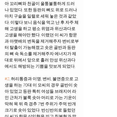
아 꼬리뼈와 천골이 울퉁불퉁하게 드러
나 있었다. 또한 등판의 뼈도 위로 드러나 
마치 구슬을 일렬로 세워 놓은 것과 같았
다. 이렇다 보니 음식을 먹고 난 후 자주 체
해 고생을 하고 평소 위염과 위산과다로 
고생을 해야만 했다. 이랬던 이 씨가 항문
과 아랫배의 변독을 제거해주자 변비로부
터 탈출이 가능해졌고 솟은 골반과 등판
의 뼈 속 독소를 제거해주자 에너지가 제
대로 뒤에서 앞으로 흘러 만성 위산과다
에서도 해방되는 기쁨을 맛보게 되었다.
#2
. 허리통증과 이명, 변비, 불면증으로 고
생을 하는 70대 이 모씨의 경우 골반이 솟
아 있었고 등판 특히 여성들 브래지어 라
인 근처가 불룩 솟아 머리로 가는 기운이 
막혀 목 뒤 즉 경추 7번 주위가 주먹 반개 
크기로 솟아 있었다. 반신반의로 들렀던 
이 씨가 항문 삽입형을 끼고 침봉형과 깔