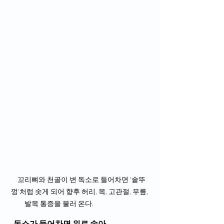
  꼬리뼈와 천골이 변 독소로 들어차면 ‘솥뚜
껑’처럼 솟게 되어 향후 허리, 목, 고관절, 무릎, 
발목 통증을 불러 온다.                            
독소가 들어차면 위로 솟아