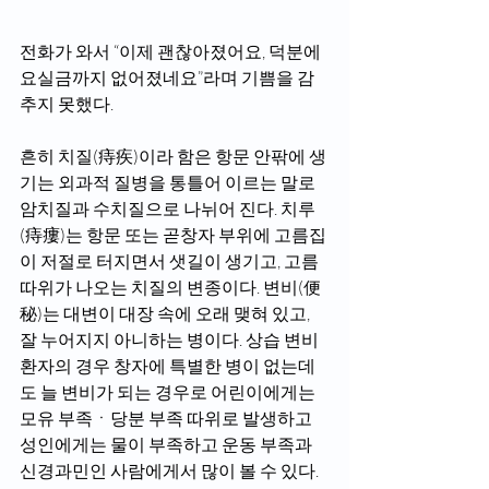
전화가 와서 “이제 괜찮아졌어요, 덕분에 
요실금까지 없어졌네요”라며 기쁨을 감
추지 못했다. 
흔히 치질(痔疾)이라 함은 항문 안팎에 생
기는 외과적 질병을 통틀어 이르는 말로 
암치질과 수치질으로 나뉘어 진다. 치루
(痔瘻)는 항문 또는 곧창자 부위에 고름집
이 저절로 터지면서 샛길이 생기고, 고름 
따위가 나오는 치질의 변종이다. 변비(便
秘)는 대변이 대장 속에 오래 맺혀 있고, 
잘 누어지지 아니하는 병이다. 상습 변비 
환자의 경우 창자에 특별한 병이 없는데
도 늘 변비가 되는 경우로 어린이에게는 
모유 부족ㆍ당분 부족 따위로 발생하고 
성인에게는 물이 부족하고 운동 부족과 
신경과민인 사람에게서 많이 볼 수 있다. 