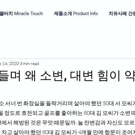
터치 Miracle Touch
제품소개 Product Info
치유사례 간증 He
c 14, 2020
3 min read
이 들며 왜 소변, 대변 힘이
최소 서너 번 화장실을 들락거리며 살아야 했던 50대 서 모씨
 될 정도로 호전되고 골프를 좋아하는 80대 김 모씨가 소변 
에서 해방된 것은 무엇 때문일까. 늘 잔변감과 자신도 모르
차고 살아야 했던 80대 김 모씨가 4개월 만에 항문이 조