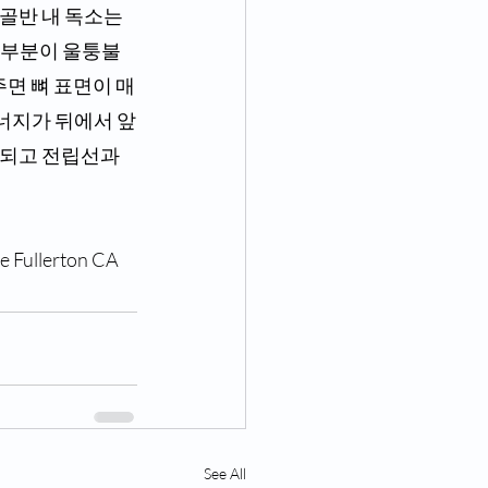
치 부분이 울퉁불
면 뼈 표면이 매
너지가 뒤에서 앞
 되고 전립선과 
 Fullerton CA 
See All