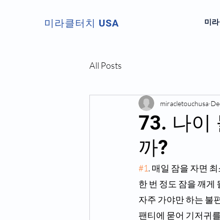
미라클터치 USA
미라클
All Posts
miracletouchusa
De
73. 나
까?
#1
. 매일 잠을 자면 
한 번 정도 잠을 깨게
자주 가야만 하는 불편
팬티에 묻어 기저귀를 