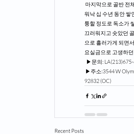
 마지막으로 골반 전체에 스며들어 있는 대변독은 깔판형을 통해 빼주어야 한다. 골반 내 독소는 
워낙 십 수년 동안 쌓
퉁할 정도로 독소가 
끄러워지고 솟았던 골
으로 흘러가게 되면서
요실금으로 고생하던 
  ▶문의: LA(213)6
 ▶주소:3544 W Olympi
92832 (OC)
Recent Posts