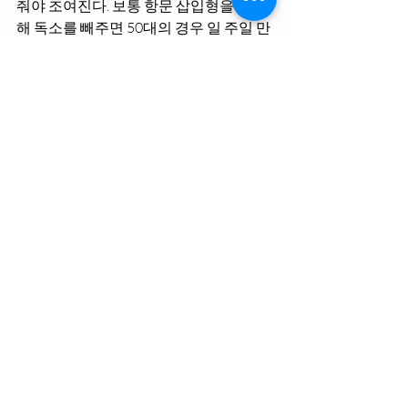
줘야 조여진다. 보통 항문 삽입형을 사용
해 독소를 빼주면 50대의 경우 일 주일 만
에 조여지는 분이 있다. 이것이 바로 뼈의 
비밀이다. 기저귀를 찰 정도로 대, 소변이 
조절이 되지 않는 분도 대략 3개월 정도
면 남모를 고통이 놀랍도록 회복이 된다. 
 자궁에 혹이 생기지 않으려면 먼저 항문 
삽입형(남성용 노고단, 여성용 도화봉)을 
통해 항문 청소가 선행이 되어야 하고 골
반에 깔판형과 침봉형을 통해 역삼각형 
모양의 뼈 속에 스며있는 독소를 샅샅이 
빼주어야 한다. 이렇게 되면 에너지가 뒤
에서 앞으로 스며들어 자궁 쪽이 따뜻해
져 예방이 가능해지고 혹의 사이즈도 줄
어드는 기적을 맛볼 수가다.
  ▶문의:LA (213)675-6877, 풀러턴 
(213)255-1410 미라클터치 뼈과학 연구
소 
 ▶주소:3544 W Olympic Blvd 
#212
 LA 