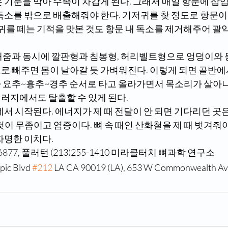
 기운을 막아 수족이 차갑게 된다. 그래서 매일 항문에 삽
독소를 밖으로 배출해줘야 한다. 기저귀를 찾 정도로 항문이 
귀를 떼는 기적을 맛본 것도 항문 내 독소를 제거해주어 괄
로 빼주면 몸이 날아갈 듯 가벼워진다. 이렇게 되면 골반에
 요추~흉추~경추 순서로 타고 올라가면서 목소리가 살아
러지에서도 탈출할 수 있게 된다. 
것이 무좀이고 염증이다. 뼈 속 때인 산화철을 제 때 벗겨줘
자명한 이치다. 
5-6877, 풀러턴 (213)255-1410 미라클터치 뼈과학 연구소 
c Blvd 
#212
 LA CA 90019 (LA), 653 W Commonwealth Ave