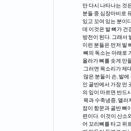
만 다시 나타나는 것은
분들 중 심장마비로 유
있고 꼬여 있는 분이다
데 이것은 발 뼈가 건
방전이 된다. 그래서 
이런 분들은 먼저 발
 뼈의 독소는 아래로 가는 기운도 막지만 상기의 이 모씨처럼 꼬리뼈를 타고 등뼈와 경추뼈까지 
올라가 뼈를 솟게 만
 그러면 목소리가 제
 많은 분들이 손, 발에 관절염이 생기면 이 곳만 다스리다가 답을 찾지 못한다. 손, 발은 뼈의 근간
인 골반에서 가장 먼 
의 잎이 마르면 반드
 목과 수족냉증, 앨러지도 병의 뿌리인 골반의 독소와 뱃속의 냉기를 없애줘야 한다. 독소의 출발
점이 항문과 골반 뼈이
련이다. 이것이 산소
어 꼬리뼈를 타고 위