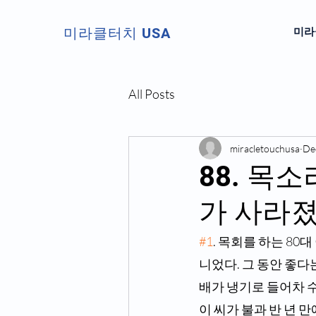
미라클터치 USA
미라클
All Posts
miracletouchusa
De
88. 목
가 사라졌
#1
. 목회를 하는 80
니었다. 그 동안 좋다
배가 냉기로 들어차 
이 씨가 불과 반 년 