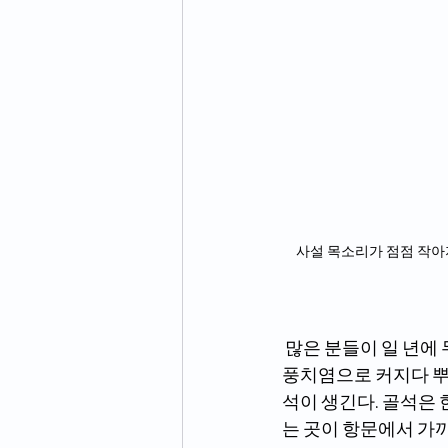
    사설 목소리가 점점 작아지고 수족냉증, 앨러지로 고생하는 분은 골반~뱃속~흉추~경추에 끼인 뼈 속 산화철을 제거해주
 많은 분들이 일 년에 두 번 정도 스케일링을 받는다. 치아에 달라붙은 치석을 제거해주지 않으면 
풍치염으로 커지다 뿌
석이 생긴다. 골석은 
는 곳이 항문에서 가