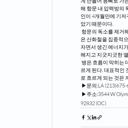
게 만들어 등뼈로 가는
해 항문 내 압력방의 
인이 4개월만에 기저
았기 때문이다.
 항문의 독소를 제거해줌과 동시에 깔판형과 침봉형, 허리벨트형으로 엉덩이와 등판, 뱃속의 썩
은 산화철을 집중적으
자면서 생긴 에너지가
해지고 지긋지긋한 앨
 병은 흐름이 막히는 데서 시작된다. 에너지가 제 때 전달이 안 되면 기다리던 곳은 고사가 되어 마
르게 된다. 대표적인 
로 흐르게 되는 것은 
 ▶문의:LA (213)67
 ▶주소:3544 W Olympi
92832 (OC)