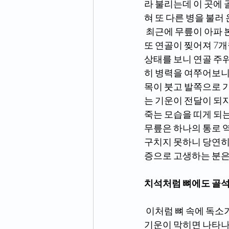
라 불리는데 이 곳에 
혀 또 다른 병을 불러 
 최근에 무릎이 아파 본 연구소를 찾은 60대 김 모씨의 경우 퇴행성 무릎 관절염의 진단을 받았다. 
또 연골이 찢어져 7개
상태를 보니 연골 주위
히 병력을 여쭈어보니
목이 붓고 발쪽으로 
는 기운이 전달이 되
죽는 모습을 띠게 되는
무릎은 하나의 통로 
구치지 못하니 당연히 
증으로 고생하는 분은
치석처럼 뼈에도 골석
 이처럼 뼈 속에 독소가 들어차면 각종 에너지의 흐름을 막게 된다. 발에 독소가 들어차 위로 가는 
기운이 막히면 나타나