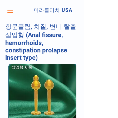
미라클터치 USA
항문풀림, 치질, 변비 탈출
삽입형 (Anal fissure,
hemorrhoids,
constipation prolapse
insert type)