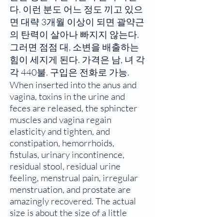
다. 이런 분도 어느 정도 끼고 있으
면 대략 3개월 이상이 되면 괄약근
의 탄력이 살아나 빠지지 않는다.
그러면 점점 대, 소변을 배출하는
힘이 세지게 된다. 가격은 남, 녀 각
각 440불. 구입은 전화로 가능.
When inserted into the anus and
vagina, toxins in the urine and
feces are released, the sphincter
muscles and vagina regain
elasticity and tighten, and
constipation, hemorrhoids,
fistulas, urinary incontinence,
residual stool, residual urine
feeling, menstrual pain, irregular
menstruation, and prostate are
amazingly recovered. The actual
size is about the size of a little