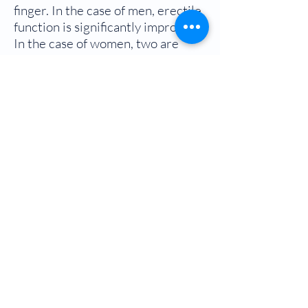
finger. In the case of men, erectile
function is significantly improved.
In the case of women, two are
needed to use in the anus and
vagina. At first, use it only at night
when sleeping, but once you get
used to it, you can use it during the
day without any discomfort. It is
okay to insert it even if you go
hiking for more than 5 hours a day.
However, in the case of people
around 70 years old, the sphincter
muscles in the anus become loose
and fall out. If you wear it for a
while, after about 3 months, the
elasticity of the sphincter muscle
will come back and it will not fall
off. Then, the power to discharge
urine and stool will gradually